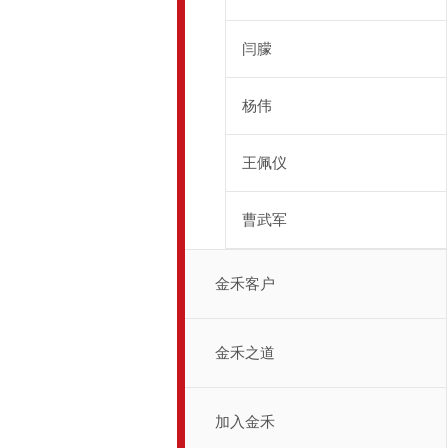
闫朦
杨伟
王佩仪
曹武军
金禾客户
金禾之道
加入金禾